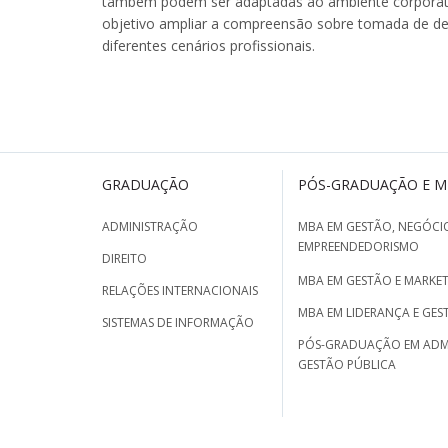
também podem ser adaptadas ao ambiente corporativ
objetivo ampliar a compreensão sobre tomada de dec
diferentes cenários profissionais.
GRADUAÇÃO
PÓS-GRADUAÇÃO E 
ADMINISTRAÇÃO
MBA EM GESTÃO, NEGÓCIO
EMPREENDEDORISMO
DIREITO
MBA EM GESTÃO E MARKET
RELAÇÕES INTERNACIONAIS
MBA EM LIDERANÇA E GES
SISTEMAS DE INFORMAÇÃO
PÓS-GRADUAÇÃO EM ADM
GESTÃO PÚBLICA