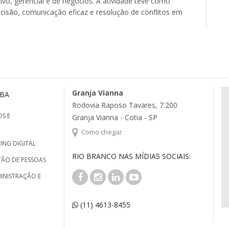
o, gerencial e de negócios. A atividade teve como
isão, comunicação eficaz e resolução de conflitos em
Granja Vianna
MBA
Rodovia Raposo Tavares, 7.200
S E
Granja Vianna - Cotia - SP
Como chegar
ING DIGITAL
RIO BRANCO NAS MÍDIAS SOCIAIS:
TÃO DE PESSOAS
INISTRAÇÃO E
(11) 4613-8455