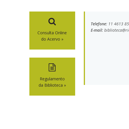
Telefone:
11 4613 8
E-mail:
biblioteca@ri
Consulta Online
do Acervo »
Regulamento
da Biblioteca »