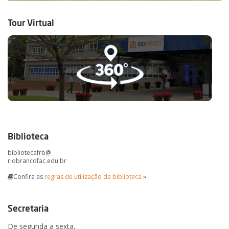
Tour Virtual
Biblioteca
bibliotecafrb@
riobrancofac.edu.br
Confira as
regras de utilização da biblioteca
»
Secretaria
De segunda a sexta,