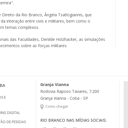
xemira".
 Direito da Rio Branco, Ângela Tsatlogiannis, que
da interação entre civis e militares, bem como o
ram temas complexos.
onais das Faculdades, Denilde Holzhacker, as simulações
cimentos sobre as forças militares.
Granja Vianna
MBA
Rodovia Raposo Tavares, 7.200
S E
Granja Vianna - Cotia - SP
Como chegar
ING DIGITAL
RIO BRANCO NAS MÍDIAS SOCIAIS:
TÃO DE PESSOAS