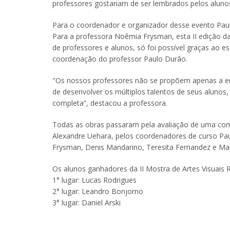
professores gostariam de ser lembrados pelos aluno
Para o coordenador e organizador desse evento Paulo 
Para a professora Noêmia Frysman, esta II edição da
de professores e alunos, só foi possível graças ao 
coordenação do professor Paulo Durão.
"Os nossos professores não se propõem apenas a en
de desenvolver os múltiplos talentos de seus aluno
completa”, destacou a professora.
Todas as obras passaram pela avaliação de uma com
Alexandre Uehara, pelos coordenadores de curso Pa
Frysman, Denis Mandarino, Teresita Fernandez e Mar
Os alunos ganhadores da II Mostra de Artes Visuais 
1° lugar: Lucas Rodrigues
2° lugar: Leandro Bonjorno
3° lugar: Daniel Arski