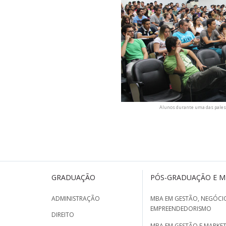
Alunos durante uma das pales
GRADUAÇÃO
PÓS-GRADUAÇÃO E 
ADMINISTRAÇÃO
MBA EM GESTÃO, NEGÓCIO
EMPREENDEDORISMO
DIREITO
MBA EM GESTÃO E MARKET