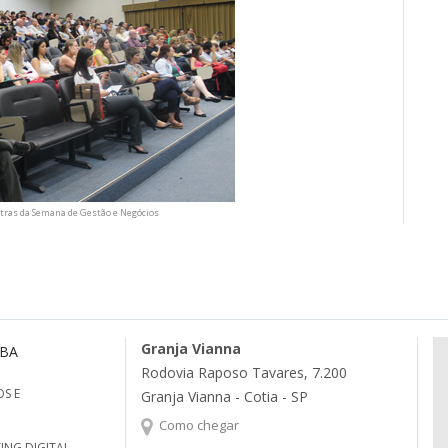
tras da Semana de Gestão e Negócios
Granja Vianna
MBA
Rodovia Raposo Tavares, 7.200
S E
Granja Vianna - Cotia - SP
Como chegar
ING DIGITAL