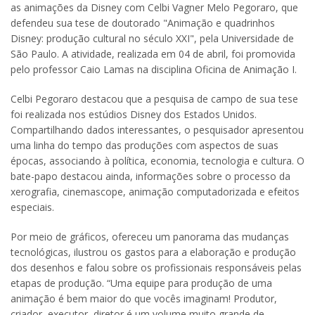
as animações da Disney com Celbi Vagner Melo Pegoraro, que
defendeu sua tese de doutorado "Animação e quadrinhos
Disney: produção cultural no século XXI", pela Universidade de
São Paulo. A atividade, realizada em 04 de abril, foi promovida
pelo professor Caio Lamas na disciplina Oficina de Animação I.
Celbi Pegoraro destacou que a pesquisa de campo de sua tese
foi realizada nos estúdios Disney dos Estados Unidos.
Compartilhando dados interessantes, o pesquisador apresentou
uma linha do tempo das produções com aspectos de suas
épocas, associando à política, economia, tecnologia e cultura. O
bate-papo destacou ainda, informações sobre o processo da
xerografia, cinemascope, animação computadorizada e efeitos
especiais.
Por meio de gráficos, ofereceu um panorama das mudanças
tecnológicas, ilustrou os gastos para a elaboração e produção
dos desenhos e falou sobre os profissionais responsáveis pelas
etapas de produção. “Uma equipe para produção de uma
animação é bem maior do que vocês imaginam! Produtor,
criador, executor, diretor é um volume muito grande de