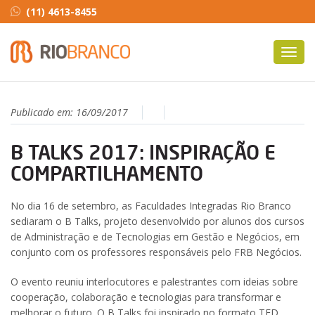
(11) 4613-8455
Toggl
navig
Publicado em:
16/09/2017
B TALKS 2017: INSPIRAÇÃO E
COMPARTILHAMENTO
No dia 16 de setembro, as Faculdades Integradas Rio Branco
sediaram o B Talks, projeto desenvolvido por alunos dos cursos
de Administração e de Tecnologias em Gestão e Negócios, em
conjunto com os professores responsáveis pelo FRB Negócios.
O evento reuniu interlocutores e palestrantes com ideias sobre
cooperação, colaboração e tecnologias para transformar e
melhorar o futuro. O B Talks foi inspirado no formato TED,