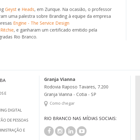
ing
Geyst
e
Heads
, em Zurique. Na ocasião, o professor
aram uma palestra sobre Branding à equipe da empresa
presas
Engine - The Service Design
Ritchie
, e ganharam um certificado emitido pela
gradas Rio Branco.
Granja Vianna
MBA
Rodovia Raposo Tavares, 7.200
S E
Granja Vianna - Cotia - SP
Como chegar
ING DIGITAL
RIO BRANCO NAS MÍDIAS SOCIAIS:
TÃO DE PESSOAS
INISTRAÇÃO E