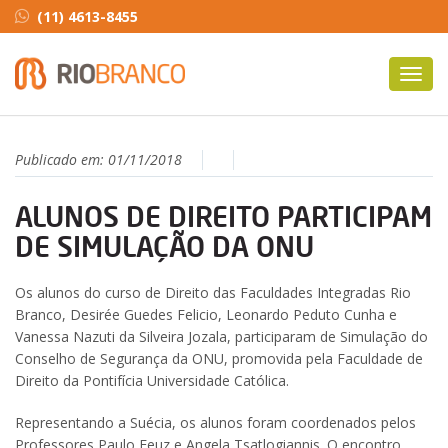
(11) 4613-8455
Toggl
navig
Publicado em:
01/11/2018
ALUNOS DE DIREITO PARTICIPAM
DE SIMULAÇÃO DA ONU
Os alunos do curso de Direito das Faculdades Integradas Rio
Branco, Desirée Guedes Felicio, Leonardo Peduto Cunha e
Vanessa Nazuti da Silveira Jozala, participaram de Simulação do
Conselho de Segurança da ONU, promovida pela Faculdade de
Direito da Pontifícia Universidade Católica.
Representando a Suécia, os alunos foram coordenados pelos
Professores Paulo Feuz e Angela Tsatlogiannis. O encontro,