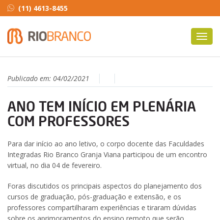
(11) 4613-8455
Toggl
navig
Publicado em:
04/02/2021
ANO TEM INÍCIO EM PLENÁRIA
COM PROFESSORES
Para dar início ao ano letivo, o corpo docente das Faculdades
Integradas Rio Branco Granja Viana participou de um encontro
virtual, no dia 04 de fevereiro.
Foras discutidos os principais aspectos do planejamento dos
cursos de graduação, pós-graduação e extensão, e os
professores compartilharam experiências e tiraram dúvidas
sobre os aprimoramentos do ensino remoto que serão