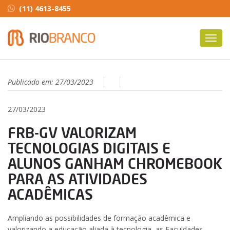
(11) 4613-8455
Toggl
navig
Publicado em:
27/03/2023
27/03/2023
FRB-GV VALORIZAM
TECNOLOGIAS DIGITAIS E
ALUNOS GANHAM CHROMEBOOK
PARA AS ATIVIDADES
ACADÊMICAS
Ampliando as possibilidades de formação acadêmica e
valorizando a educação aliada à tecnologia, as Faculdades