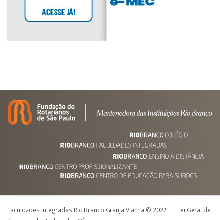
Faculdades Integradas Rio Branco Granja Vianna © 2022 | Lei Geral de